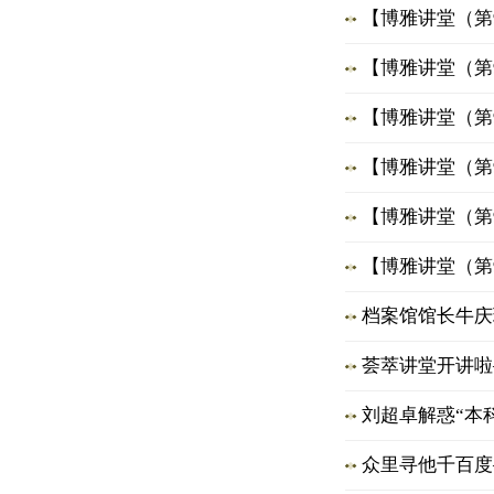
【博雅讲堂（第
【博雅讲堂（第
【博雅讲堂（第
【博雅讲堂（第
【博雅讲堂（第
【博雅讲堂（第
档案馆馆长牛庆
荟萃讲堂开讲啦
刘超卓解惑“本
众里寻他千百度