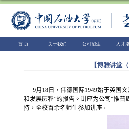
首 页
关于我们
公司招生
人才
【博雅讲堂（
9
月
18
日，伟德国际1949始于英国
和发展历程
”
的报告。讲座为公司
“
推普
持，全校百余名师生参加讲座
。