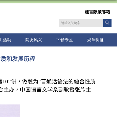
建言献策邮箱
工活动
院友风采
下载专区
规章制度
性质和发展历程
第
102
讲，做题为
“
普通话语法的融合性质
联合主办，中国语言文学系副教授张欣主