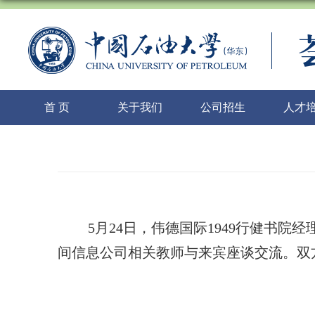
首 页
关于我们
公司招生
人才
5
月
24
日，伟德国际1949行健书院
间信息公司相关教师与来宾座谈交流。双