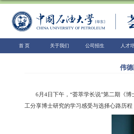
首 页
关于我们
公司招生
人才
伟德
6
月
4
日下午，“荟萃学长说”第二期《
工分享博士研究的学习感受与选择心路历程，