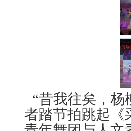
“昔我往矣，杨
者踏节拍跳起《
青年舞团与人文