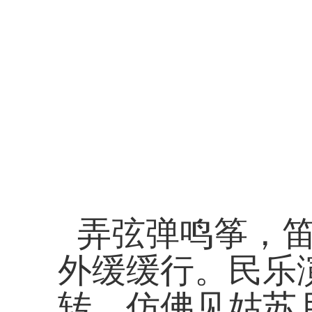
弄弦弹鸣筝，
外缓缓行。民乐
转，仿佛见姑苏