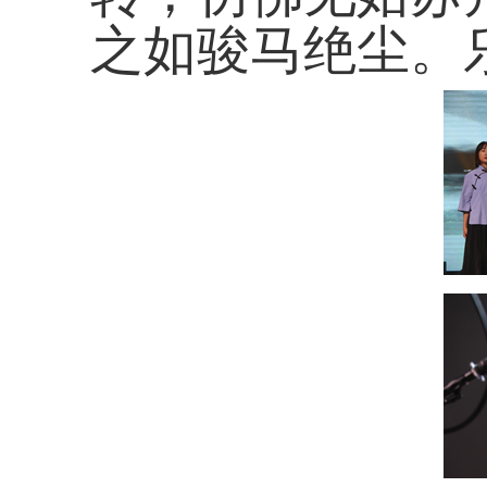
之如骏马绝尘。