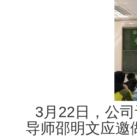
3
月
22
日，公司
导师邵明文应邀