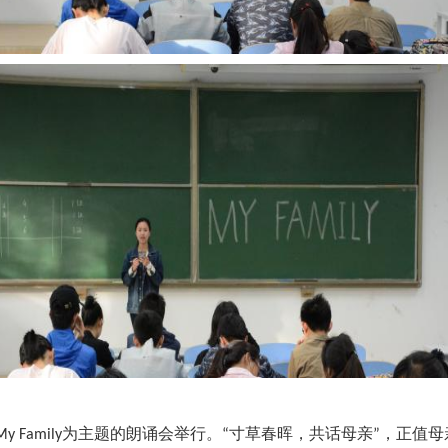
为主题的朗诵会举行。
寸草春晖，共话母亲
，正值母
My Family
“
”